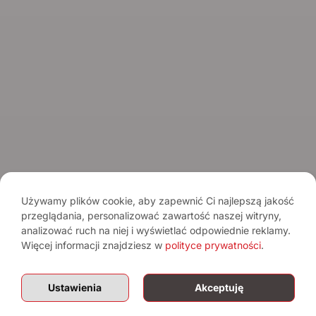
Największy polski portal poświęcony mocnym alkoholom.
Używamy plików cookie, aby zapewnić Ci najlepszą jakość
przeglądania, personalizować zawartość naszej witryny,
analizować ruch na niej i wyświetlać odpowiednie reklamy.
Więcej informacji znajdziesz w
polityce prywatności
.
Magazyn
Ustawienia
Akceptuję
Wydarzenia
Degustacje