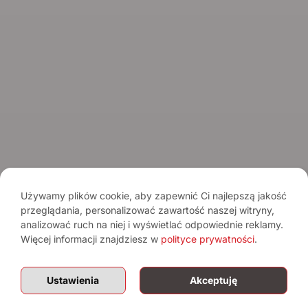
Magazyn
Wydarzenia
Degustacje
Destylarnie
Winnice
Historia
Lektury
Przewodnik
Używamy plików cookie, aby zapewnić Ci najlepszą jakość
Polecane bary
przeglądania, personalizować zawartość naszej witryny,
Polecane sklepy
analizować ruch na niej i wyświetlać odpowiednie reklamy.
Pośrednictwo biznesowe
Więcej informacji znajdziesz w
polityce prywatności
.
Doradztwo
Informacje
Ustawienia
Akceptuję
O marce