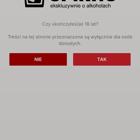
Czy ukończyłeś/aś 18 lat?
Treści na tej stronie przeznaczone są wyłącznie dla osób
dorosłych.
NIE
TAK
7 sierpnia, 2026
Casco Viejo Blanco