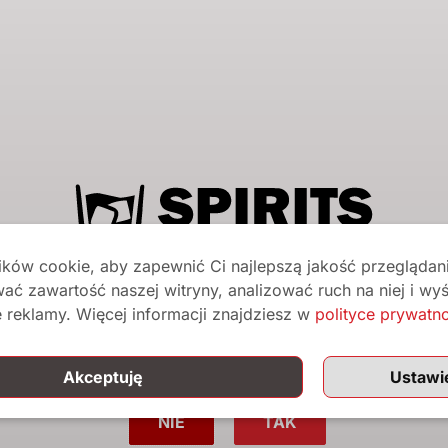
il
*
Adres e-mail
*
Hasło
*
Twoje dane osobowe zos
ków cookie, aby zapewnić Ci najlepszą jakość przeglądani
wizyty na naszej stroni
ać zawartość naszej witryny, analizować ruch na niej i wyś
twojego konta i dla inn
Czy ukończyłeś/aś 18 lat?
 reklamy. Więcej informacji znajdziesz w
polityce prywatn
polityka prywatności
.
ci na tej stronie przeznaczone są wyłącznie dla osób doros
Akceptuję
Ustawi
Zarejestruj się
NIE
TAK