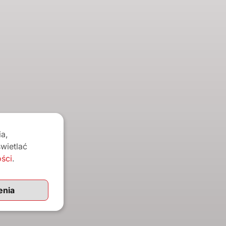
taną użyte do obsługi twojej
a,
e, zarządzania dostępem do
wietlać
ych celów o których mówi nasza
ości
.
łych.
enia