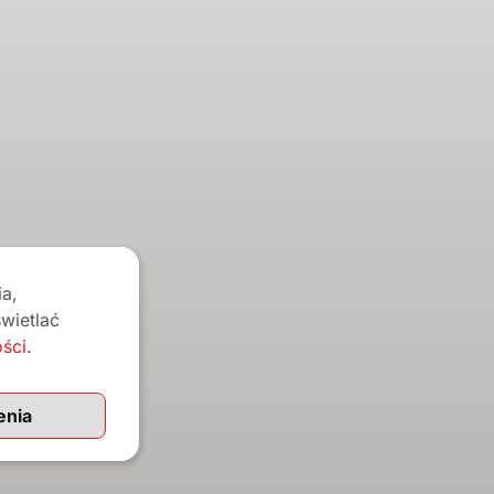
taną użyte do obsługi twojej
a,
e, zarządzania dostępem do
wietlać
ych celów o których mówi nasza
ości
.
łych.
enia