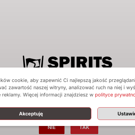
il
*
Adres e-mail
*
Hasło
*
Twoje dane osobowe zos
ków cookie, aby zapewnić Ci najlepszą jakość przeglądani
wizyty na naszej stroni
ać zawartość naszej witryny, analizować ruch na niej i wyś
twojego konta i dla inn
Czy ukończyłeś/aś 18 lat?
 reklamy. Więcej informacji znajdziesz w
polityce prywatn
polityka prywatności
.
ci na tej stronie przeznaczone są wyłącznie dla osób doros
Akceptuję
Ustawi
Zarejestruj się
NIE
TAK