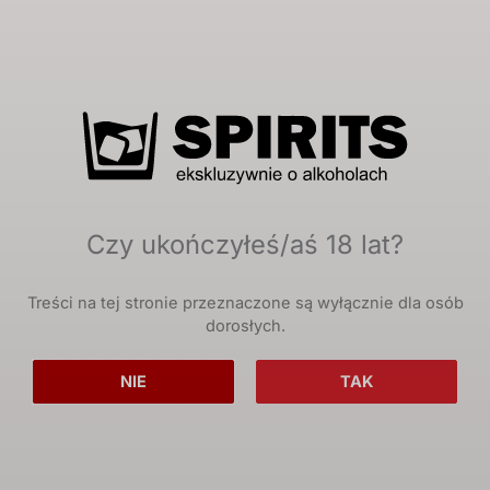
Twoje dane osobowe zostaną użyte do obsługi
twojej wizyty na naszej stronie, zarządzania
dostępem do twojego konta i dla innych celów o
których mówi nasza
polityka prywatności
.
Zarejestruj się
Czy ukończyłeś/aś 18 lat?
Treści na tej stronie przeznaczone są wyłącznie dla osób
dorosłych.
NIE
TAK
Największy polski portal poświęcony mocnym alkoholom.