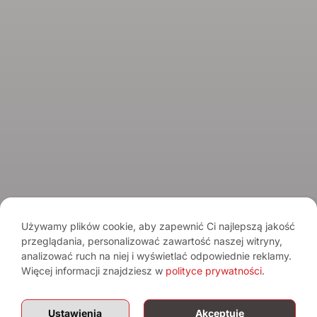
Spirits Tasting Club
© 2026 Spirits.com.pl - Aqua Vitae
Regulamin serwisu
Regulamin newslettera
Polityka prywatności
Używamy plików cookie, aby zapewnić Ci najlepszą jakość
przeglądania, personalizować zawartość naszej witryny,
Pamiętaj o umiarze. Spożywanie alkoholu wiąże się z ryzykiem dla
analizować ruch na niej i wyświetlać odpowiednie reklamy.
zdrowia.
Sprzedaż alkoholu osobom poniżej 18. roku życia jest
zabroniona.
Więcej informacji znajdziesz w
polityce prywatności
.
Treści mają charakter informacyjny i nie stanowią reklamy alkoholu. Portal
nie prowadzi sprzedaży alkoholu.
Ustawienia
Akceptuję