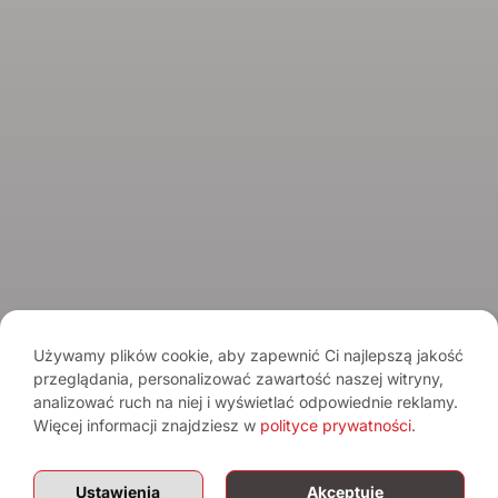
Spirits Tasting Club
© 2026 Spirits.com.pl - Aqua Vitae
Regulamin serwisu
Regulamin newslettera
Polityka prywatności
Używamy plików cookie, aby zapewnić Ci najlepszą jakość
przeglądania, personalizować zawartość naszej witryny,
Pamiętaj o umiarze. Spożywanie alkoholu wiąże się z ryzykiem dla
analizować ruch na niej i wyświetlać odpowiednie reklamy.
zdrowia.
Sprzedaż alkoholu osobom poniżej 18. roku życia jest
zabroniona.
Więcej informacji znajdziesz w
polityce prywatności
.
Treści mają charakter informacyjny i nie stanowią reklamy alkoholu. Portal
nie prowadzi sprzedaży alkoholu.
Ustawienia
Akceptuję