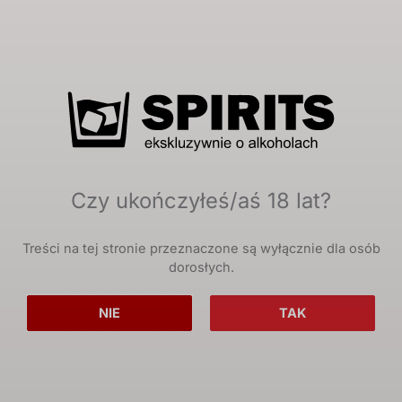
Twoje dane osobowe zostaną użyte do obsługi
twojej wizyty na naszej stronie, zarządzania
dostępem do twojego konta i dla innych celów o
których mówi nasza
polityka prywatności
.
Zarejestruj się
Czy ukończyłeś/aś 18 lat?
Treści na tej stronie przeznaczone są wyłącznie dla osób
dorosłych.
NIE
TAK
Największy polski portal poświęcony mocnym alkoholom.