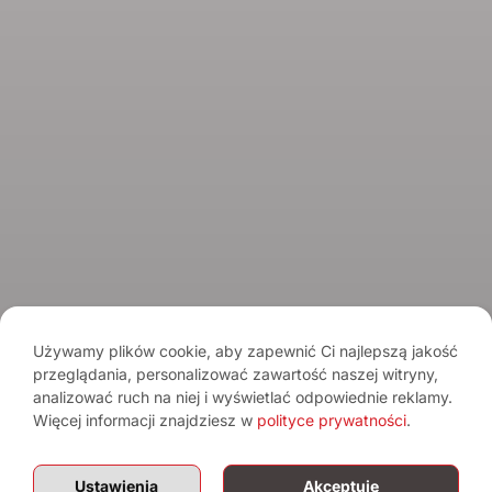
Spirits Tasting Club
© 2026 Spirits.com.pl - Aqua Vitae
Regulamin serwisu
Regulamin newslettera
Polityka prywatności
Używamy plików cookie, aby zapewnić Ci najlepszą jakość
przeglądania, personalizować zawartość naszej witryny,
Pamiętaj o umiarze. Spożywanie alkoholu wiąże się z ryzykiem dla
analizować ruch na niej i wyświetlać odpowiednie reklamy.
zdrowia.
Sprzedaż alkoholu osobom poniżej 18. roku życia jest
zabroniona.
Więcej informacji znajdziesz w
polityce prywatności
.
Treści mają charakter informacyjny i nie stanowią reklamy alkoholu. Portal
nie prowadzi sprzedaży alkoholu.
Ustawienia
Akceptuję