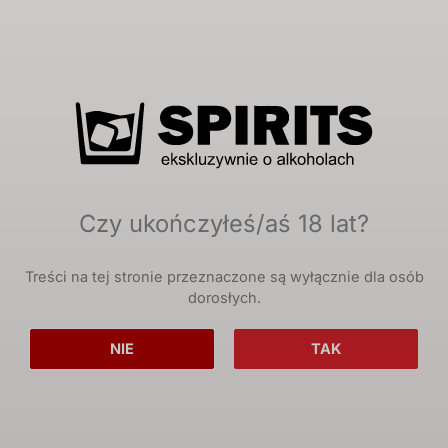
Twoje dane osobowe zostaną użyte do obsługi
twojej wizyty na naszej stronie, zarządzania
dostępem do twojego konta i dla innych celów o
których mówi nasza
polityka prywatności
.
Zarejestruj się
Czy ukończyłeś/aś 18 lat?
Treści na tej stronie przeznaczone są wyłącznie dla osób
dorosłych.
NIE
TAK
Największy polski portal poświęcony mocnym alkoholom.