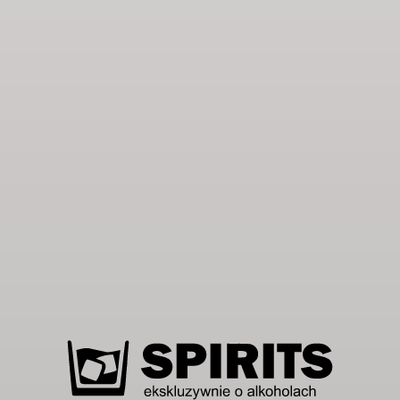
francuskiego pisarza, tym razem podobno osadzona w
realiach Rosji carskiej.
Podobne produkty
Pierwotna
Aktualna
Pierwotna
Aktualna
-80%
-79%
cena
cena
cena
cena
wynosiła:
wynosi:
wynosiła:
wynosi:
25,00 zł.
5,00 zł.
24,00 zł.
5,00 zł.