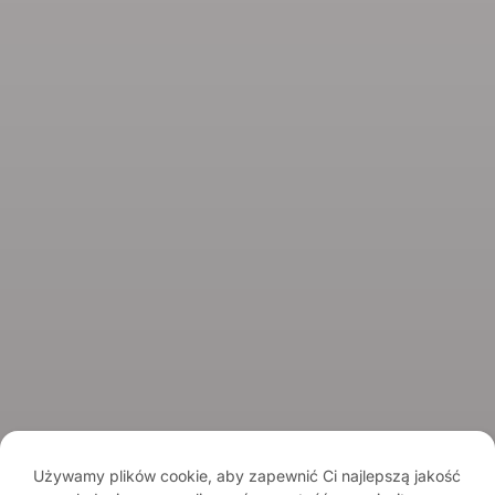
Doradztwo
Informacje
O marce
Kontakt
Spirits Tasting Club
© 2026 Spirits.com.pl - Aqua Vitae
Regulamin serwisu
Regulamin newslettera
Polityka prywatności
Używamy plików cookie, aby zapewnić Ci najlepszą jakość