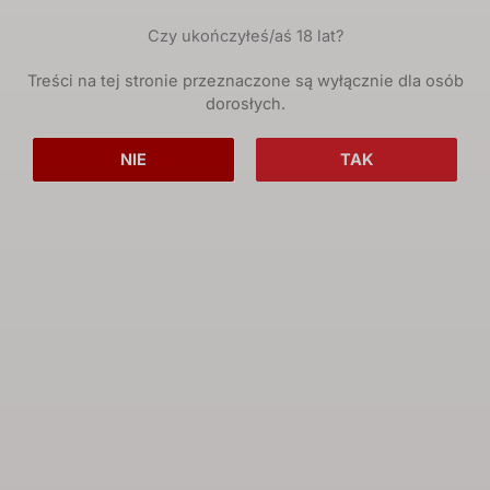
zadebiutowała na polskim rynku detalicznym. Jej
pierwszym produktem dostępnym […]
Czy ukończyłeś/aś 18 lat?
Treści na tej stronie przeznaczone są wyłącznie dla osób
dorosłych.
NIE
TAK