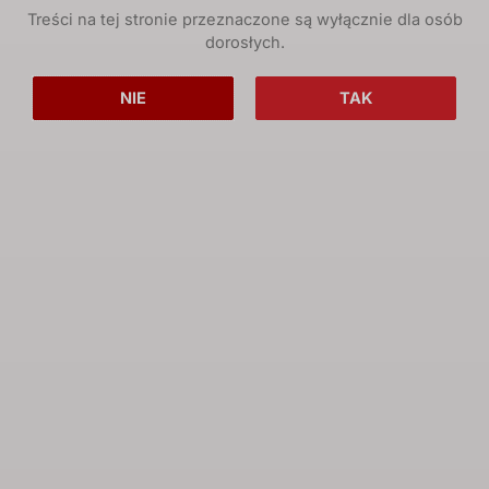
Year Colorado Single Malt (100% Malt), 35% […]
Treści na tej stronie przeznaczone są wyłącznie dla osób
dorosłych.
NIE
TAK