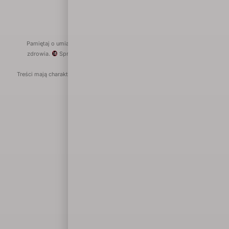
Pamiętaj o umiarze. Spożywanie alkoholu wiąże się z ryzykiem dla
zdrowia.
Sprzedaż alkoholu osobom poniżej 18. roku życia jest
zabroniona.
Treści mają charakter informacyjny i nie stanowią reklamy alkoholu. Portal
nie prowadzi sprzedaży alkoholu.