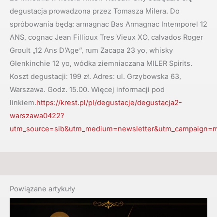
degustacja prowadzona przez Tomasza Milera. Do
spróbowania będą: armagnac Bas Armagnac Intemporel 12
ANS, cognac Jean Fillioux Tres Vieux XO, calvados Roger
Groult „12 Ans D’Age”, rum Zacapa 23 yo, whisky
Glenkinchie 12 yo, wódka ziemniaczana MILER Spirits.
Koszt degustacji: 199 zł. Adres: ul. Grzybowska 63,
Warszawa. Godz. 15.00. Więcej informacji pod
linkiem.
https://krest.pl/pl/degustacje/degustacja2-
warszawa0422?
utm_source=sib&utm_medium=newsletter&utm_campaign=m
Powiązane artykuły