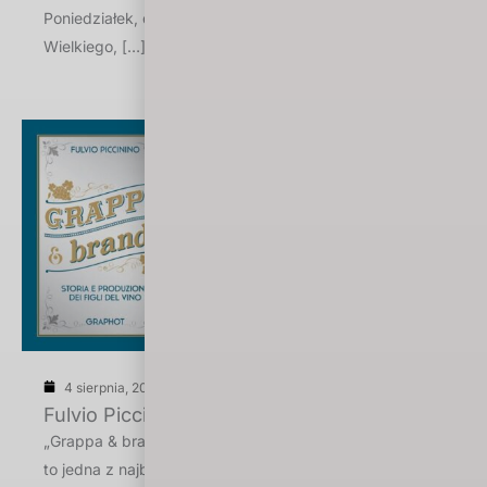
Poniedziałek, degustacja nowych okowit z Podola
Wielkiego, […]
4 sierpnia, 2026
Fulvio Piccinino „Grappa & brandy”
„Grappa & brandy. Storia e produzione dei figli del vino”
to jedna z najbardziej kompleksowych […]