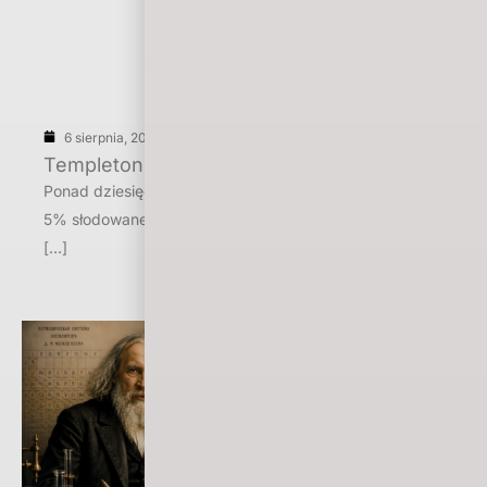
6 sierpnia, 2026
Templeton Rye Barrel Strength 2023
Ponad dziesięć lat leżakowania, mashbill to: 95% żyta i
5% słodowanego jęczmienia, zabutelkowana z mocą
[…]