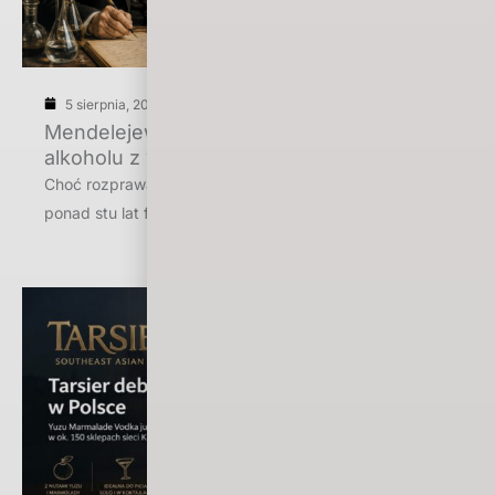
5 sierpnia, 2026
Mendelejewa rozprawa o połączeniu
alkoholu z wodą
Choć rozprawa Dmitrija I. Mendelejewa z 1865 roku od
ponad stu lat funkcjonuje w powszechnej […]