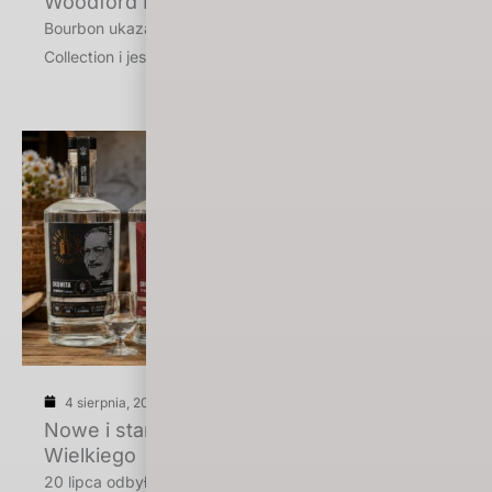
Woodford Reserve Sweet Oak
Bourbon ukazał się w 2025 roku w serii Master’s
Collection i jest jej 21. edycją. […]
4 sierpnia, 2026
Nowe i starzone okowity z Podola
Wielkiego
20 lipca odbyło się spotkanie w cyklu Mocny