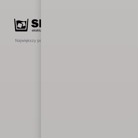
Największy polski portal poświęcony mocnym alkoholom.
Magazyn
Wydarzenia
Degustacje
Destylarnie
Winnice
Historia
Lektury
Przewodnik