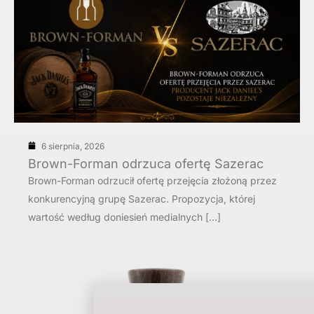
6 sierpnia, 2026
Brown-Forman odrzuca ofertę Sazerac
Brown-Forman odrzucił ofertę przejęcia złożoną przez
konkurencyjną grupę Sazerac. Propozycja, której
wartość według doniesień medialnych […]