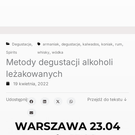
,
,
,
,
,
,
Degustacje
armaniak
degustacje
kalwados
koniak
rum
,
Spirits
whisky
wódka
Metody degustacji alkoholi
leżakowanych
19 kwietnia, 2022
Udostępnij:
Przejdź do tekstu ↓