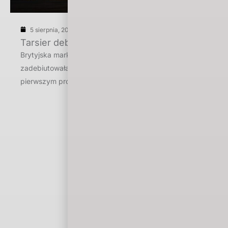
5 sierpnia, 2026
Tarsier debiutuje w Polsce
Brytyjska marka Tarsier Southeast Asian Spirit
zadebiutowała na polskim rynku detalicznym. Jej
pierwszym produktem dostępnym […]