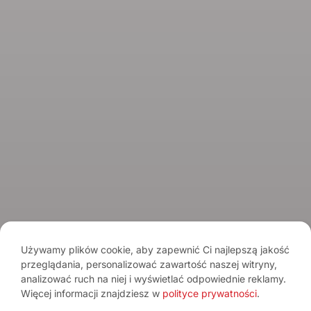
O marce
Kontakt
Spirits Tasting Club
© 2026 Spirits.com.pl - Aqua Vitae
Regulamin serwisu
Regulamin newslettera
Polityka prywatności
Używamy plików cookie, aby zapewnić Ci najlepszą jakość
przeglądania, personalizować zawartość naszej witryny,
Pamiętaj o umiarze. Spożywanie alkoholu wiąże się z ryzykiem dla
analizować ruch na niej i wyświetlać odpowiednie reklamy.
zdrowia.
Sprzedaż alkoholu osobom poniżej 18. roku życia jest
zabroniona.
Więcej informacji znajdziesz w
polityce prywatności
.
Treści mają charakter informacyjny i nie stanowią reklamy alkoholu. Portal