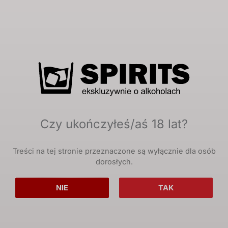
Książki
Książki
„Zapomniane
„Nalewki nalewkarzy”
klejnoty” – Bogumił
– Bogumił Rychlak,
Rychlak
Andrzej Przecherka
29,00
zł
z VAT
20,00
zł
z VAT
Czy ukończyłeś/aś 18 lat?
Treści na tej stronie przeznaczone są wyłącznie dla osób
dorosłych.
NIE
TAK