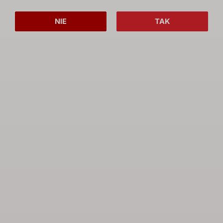
NIE
TAK