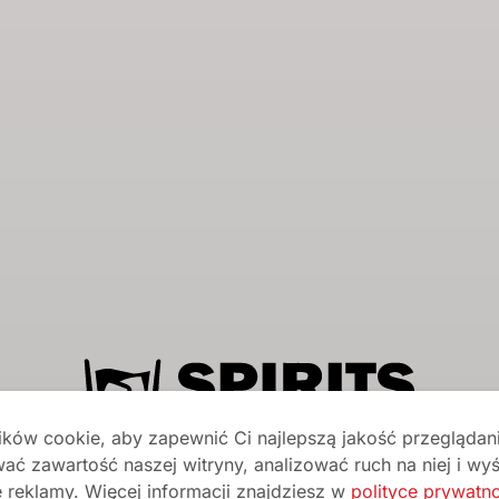
 Mandle (25%)
– bardzo słodka kawa w ustach, zdecydow
ków cookie, aby zapewnić Ci najlepszą jakość przeglądani
ać zawartość naszej witryny, analizować ruch na niej i wyś
Czy ukończyłeś/aś 18 lat?
 reklamy. Więcej informacji znajdziesz w
polityce prywatn