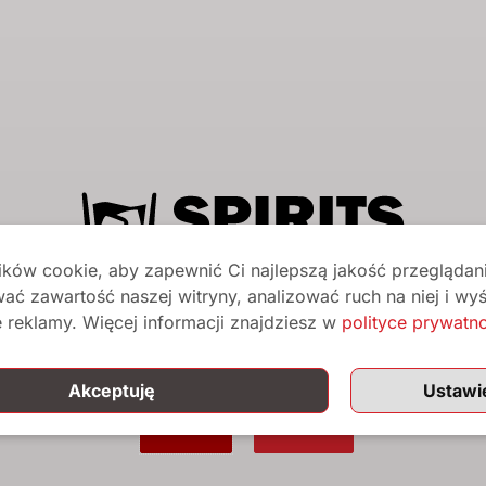
ków cookie, aby zapewnić Ci najlepszą jakość przeglądani
ać zawartość naszej witryny, analizować ruch na niej i wyś
Czy ukończyłeś/aś 18 lat?
 reklamy. Więcej informacji znajdziesz w
polityce prywatn
ci na tej stronie przeznaczone są wyłącznie dla osób doros
Akceptuję
Ustawi
NIE
TAK