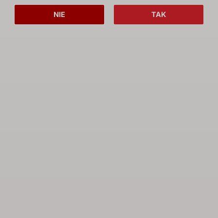
NIE
TAK