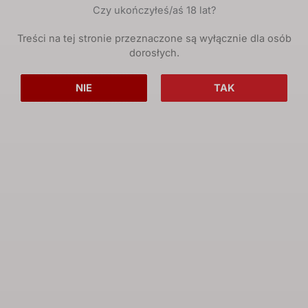
Czy ukończyłeś/aś 18 lat?
Treści na tej stronie przeznaczone są wyłącznie dla osób
dorosłych.
NIE
TAK