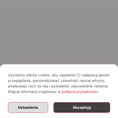
Używamy plików cookie, aby zapewnić Ci najlepszą jakość
przeglądania, personalizować zawartość naszej witryny,
analizować ruch na niej i wyświetlać odpowiednie reklamy.
Więcej informacji znajdziesz w
polityce prywatności
.
Ustawienia
Akceptuję