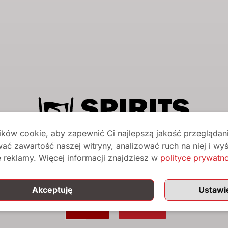
ków cookie, aby zapewnić Ci najlepszą jakość przeglądani
ać zawartość naszej witryny, analizować ruch na niej i wyś
Czy ukończyłeś/aś 18 lat?
 reklamy. Więcej informacji znajdziesz w
polityce prywatn
ci na tej stronie przeznaczone są wyłącznie dla osób doros
Akceptuję
Ustawi
NIE
TAK