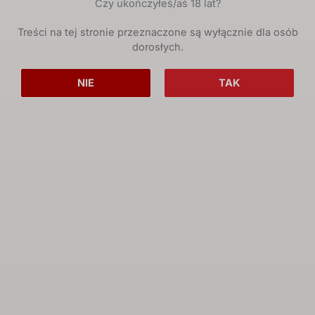
Czy ukończyłeś/aś 18 lat?
Treści na tej stronie przeznaczone są wyłącznie dla osób
dorosłych.
NIE
TAK