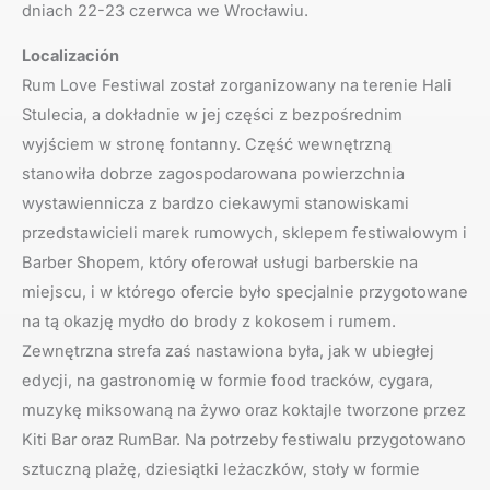
dniach 22-23 czerwca we Wrocławiu.
Localización
Rum Love Festiwal został zorganizowany na terenie Hali
Stulecia, a dokładnie w jej części z bezpośrednim
wyjściem w stronę fontanny. Część wewnętrzną
stanowiła dobrze zagospodarowana powierzchnia
wystawiennicza z bardzo ciekawymi stanowiskami
przedstawicieli marek rumowych, sklepem festiwalowym i
Barber Shopem, który oferował usługi barberskie na
miejscu, i w którego ofercie było specjalnie przygotowane
na tą okazję mydło do brody z kokosem i rumem.
Zewnętrzna strefa zaś nastawiona była, jak w ubiegłej
edycji, na gastronomię w formie food tracków, cygara,
muzykę miksowaną na żywo oraz koktajle tworzone przez
Kiti Bar oraz RumBar. Na potrzeby festiwalu przygotowano
sztuczną plażę, dziesiątki leżaczków, stoły w formie