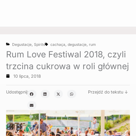
,
,
,
Degustacje
Spirits
cachaça
degustacje
rum
Rum Love Festiwal 2018, czyli
trzcina cukrowa w roli głównej
10 lipca, 2018
Udostępnij:
Przejdź do tekstu ↓