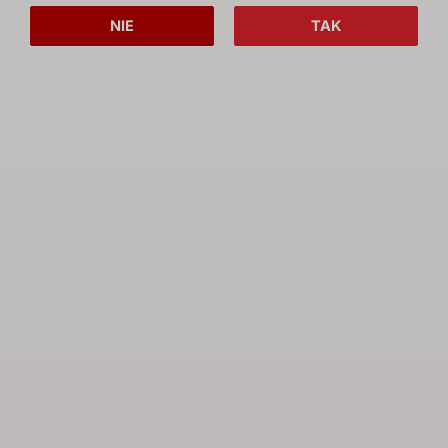
NIE
TAK