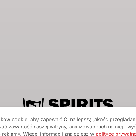
ków cookie, aby zapewnić Ci najlepszą jakość przeglądani
ać zawartość naszej witryny, analizować ruch na niej i wyś
Czy ukończyłeś/aś 18 lat?
 reklamy. Więcej informacji znajdziesz w
polityce prywatn