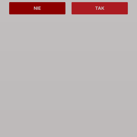
NIE
TAK