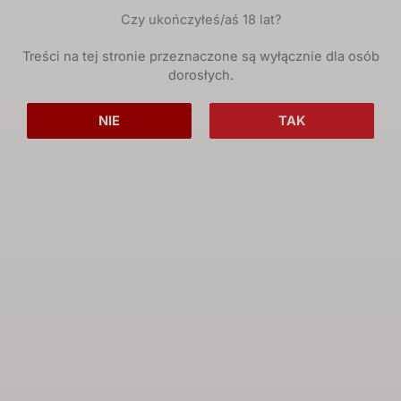
pierwszym produktem dostępnym […]
Czy ukończyłeś/aś 18 lat?
Treści na tej stronie przeznaczone są wyłącznie dla osób
dorosłych.
NIE
TAK