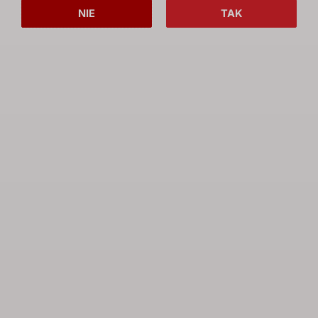
NIE
TAK