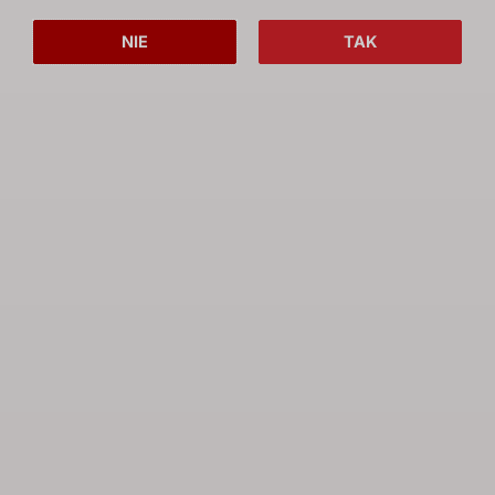
NIE
TAK