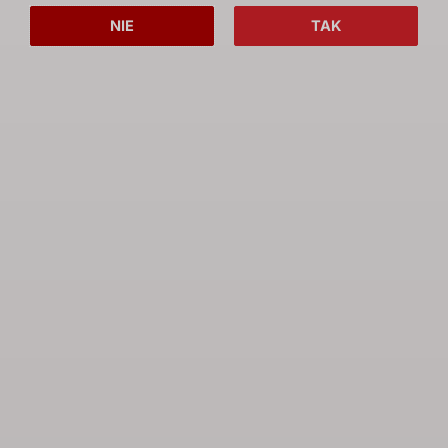
NIE
TAK