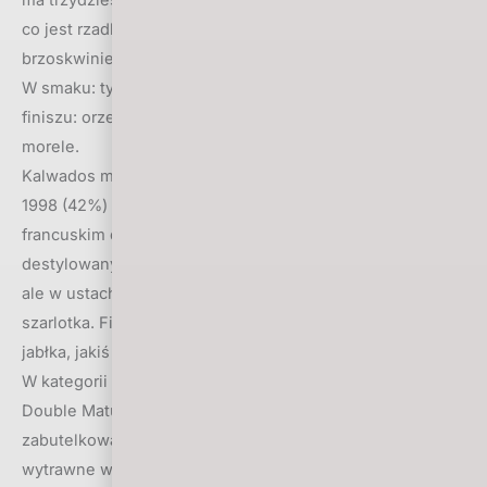
co jest rzadkością w świecie armaniaków. W aromacie:
brzoskwinie, mirabelki, suszone morele, rodzynki, miód.
W smaku: tytoń, czarna mocna herbata i rodzynki, w
finiszu: orzechy włoskie, słodki tytoń, miód i suszone
morele.
Kalwados marca to Christian Drouin Calvados Pays d’Auge
1998 (42%) z notą 90,5. Starzony wyłącznie we
francuskim dębie, zgodnie z apelacją Pays d’Auge
destylowany w alembiku. W aromacie rześki i jabłkowy,
ale w ustach jabłka robią się cięższe – pieczone,
szarlotka. Finisz długi i zdecydowanie są to przetworzone
jabłka, jakiś dżem, powidła.
W kategorii single malt wygrała z notą 92,5 Lagavulin
Double Matured (43%). Wydestylowana w 1999 roku,
zabutelkowana w 2015, batch 4/504. W nosie: słodycz,
wytrawne wino, wiśnie i śliwki, do tego torf, nuty