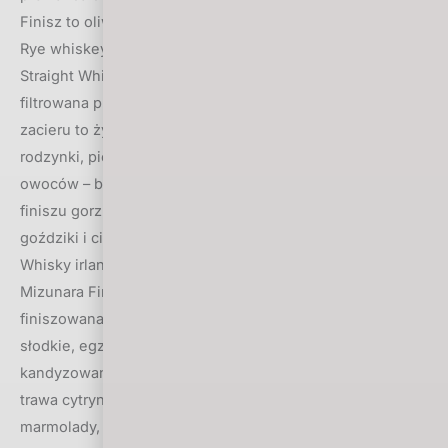
Finisz to oliwki, cynamon, liście, kora dębu. Nota – 92.
Rye whiskey miesiąca wybrałem Jack Daniel’s Rye
Straight Whiskey (45%), z notą 88,5. Ponad trzyletnia,
filtrowana przez węgiel klonowy whiskey, w której 70%
zacieru to żyto. W nosie dużo gorzkiej czekolady,
rodzynki, pieprz, wanilia, pomarańcze. W ustach dużo
owoców – brzoskwinie, morele, jabłka, gruszki. A w
finiszu gorzkie albedo pomarańczy i do tego lukrecja oraz
goździki i ciasto drożdżowe.
Whisky irlandzką, z notą 88,5, zostaje Glendalough 13YO
Mizunara Finish (46%). To pierwsza irlandzka whiskey
finiszowana w beczkach z dębu mizunara. W nosie
słodkie, egzotyczne drewno, heban, banany, morele,
kandyzowane skórki limonki. W ustach sporo cytrusów,
trawa cytrynowa, banan, ananas. W finiszu słodycz
marmolady, prażone ziarno, delikatnie nuty pomarańczy.