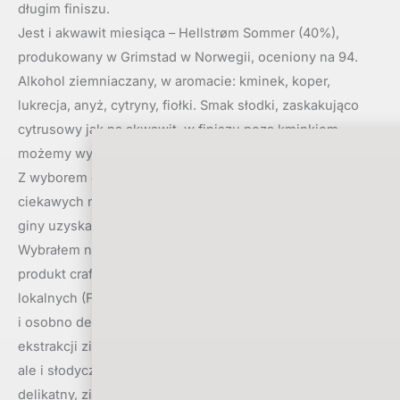
długim finiszu.
Jest i akwawit miesiąca – Hellstrøm Sommer (40%),
produkowany w Grimstad w Norwegii, oceniony na 94.
Alkohol ziemniaczany, w aromacie: kminek, koper,
lukrecja, anyż, cytryny, fiołki. Smak słodki, zaskakująco
cytrusowy jak na akwawit, w finiszu poza kminkiem
możemy wyczuć pomarańcze.
Z wyborem ginu marca miałem duży kłopot, tak wiele
ciekawych nowych ginów wciąż pojawia się na rynku. Trzy
giny uzyskały u mnie taką samą punktację – 95,5.
Wybrałem najbardziej nowatorski. Fred Jerbis 43 (43%) to
produkt craftowy, zestawiany z 43 botaników, głównie
lokalnych (Friuli), każdy botanik jest osobno macerowany
i osobno destylowany, zastosowano pięć różnych metod
ekstrakcji ziół. W nosie: eksplozja ziół, lukrecja, lawenda,
ale i słodycz miodu, do tego rumianek, polne kwiaty. Smak
delikatny, ziołowy, bardziej jak likier ziołowy niż gin, choć