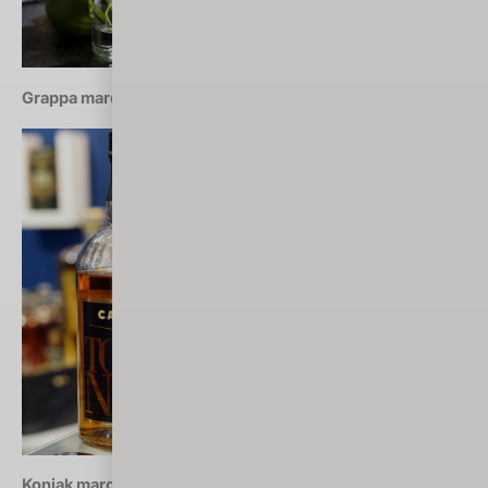
Grappa marca 2018: Castagner Torba Nera 3YO (Włochy)
Koniak marca 2018: Maxime Trijol Ancestral (Francja)