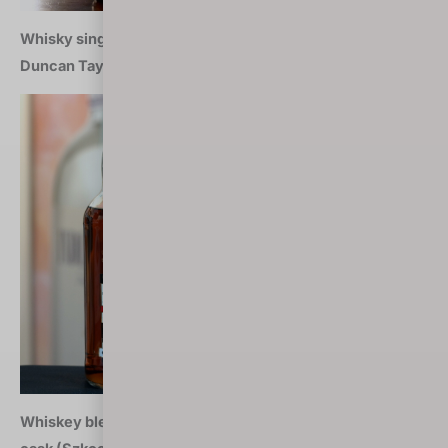
Whisky single grain marca 2018: Cambus 25YO 1991-2017
Duncan Taylor (Szkocja)
Whiskey blendowana marca 2018: Blackbull 10YO ex rum