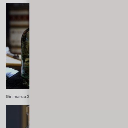
Gin marca 2018: Fred Jerbis 43 (Włochy)