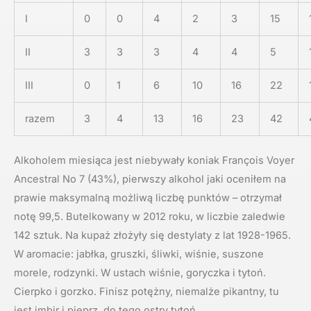
I
0
0
4
2
3
15
II
3
3
3
4
4
5
III
0
1
6
10
16
22
razem
3
4
13
16
23
42
Alkoholem miesiąca jest niebywały koniak François Voyer
Ancestral No 7 (43%), pierwszy alkohol jaki oceniłem na
prawie maksymalną możliwą liczbę punktów – otrzymał
notę 99,5. Butelkowany w 2012 roku, w liczbie zaledwie
142 sztuk. Na kupaż złożyły się destylaty z lat 1928-1965.
W aromacie: jabłka, gruszki, śliwki, wiśnie, suszone
morele, rodzynki. W ustach wiśnie, goryczka i tytoń.
Cierpko i gorzko. Finisz potężny, niemalże pikantny, tu
jest imbir i pieprz, do tego ostry tytoń.