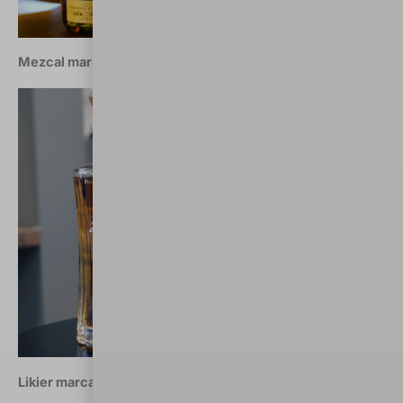
Mezcal marca 2018: Zignum Añejo (Meksyk)
Likier marca 2018: Suau Orange (Hiszpania)