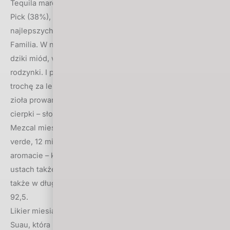
Tequila marca to Jose Cuervo The Rolling Stones Tour
Pick (38%), nota 96. Wspaniała tequila, jedna z
najlepszych w historii edycji Jose Cuervo Reserva de la
Familia. W nosie: egzotyczne drewno, kurkuma, lichi, las,
dziki miód, wino likierowe, suszone figi i morele,
rodzynki. I pieczone ziemniaki ze skórką. W ustach jest
trochę za lekka, brakuje jej ciała – syrop, wino miodowe,
zioła prowansalskie i cierpkie wiśnie. Finisz słodko-
cierpki – słodki tytoń, ale i świeże figi.
Mezcal miesiąca to Zignum Añejo (38%), 100% agave
verde, 12 miesięcy w beczkach z francuskiego dębu. W
aromacie – koniak, zioła i kukurydza, do tego miód, w
ustach także zioła, rodzynki, spalona grzanka, która jest
także w długim finiszu – grzanka z miodem. Dostał ocenę
92,5.
Likier miesiąca to Suau Orange (37%), na bazie brandy
Suau, która powstaje na Majorce. Wspaniały aromat