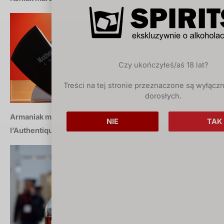
Czy ukończyłeś/aś 18 lat?
Treści na tej stronie przeznaczone są wyłączn
dorosłych.
Armaniak marca 2018: Delord Bas Armagnac
NIE
TAK
l’Authentique (Francja)