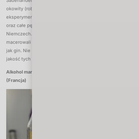
Sauerländer Edelbrennerei z Niemiec, a konkretnie ich
okowity (robią też m.in. gin i whisky). Młodzi destylatorzy
eksperymentują. Przedestylowali m.in. kilogramy marchwi
oraz całe pędy i liście trzciny cukrowej, która rośnie w
Niemczech. Zrobili geist z… siana, które najpierw
macerowali w zbożowym alkoholu, a potem redestylowali
jak gin. Nie brakuje im pomysłów, a przede wszystkim
jakość tych alkoholi jest bardzo wysoka.
Alkohol marca 2018: François Voyer Ancestral No 7
(Francja)