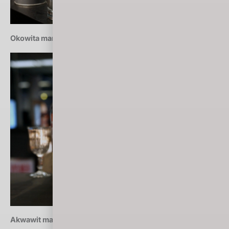
Okowita marca 2018: F Meyer Vieille Prune (Francja)
Akwawit marca 2018: Hellstrøm Sommer (Norwegia)