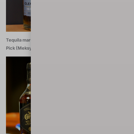
Tequila marca 2018: Jose Cuervo The Rolling Stones Tour
Pick (Meksyk)