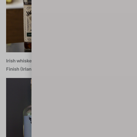
Irish whiskey marca 2018: Glendalough 13YO Mizunara
Finish (Irlandia)