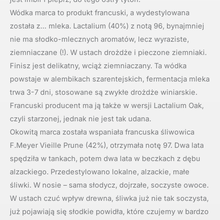
Wódka marca to produkt francuski, a wydestylowana
została z… mleka. Lactalium (40%) z notą 96, bynajmniej
nie ma słodko-mlecznych aromatów, lecz wyraziste,
ziemniaczane (!). W ustach drożdże i pieczone ziemniaki.
Finisz jest delikatny, wciąż ziemniaczany. Ta wódka
powstaje w alembikach szarentejskich, fermentacja mleka
trwa 3-7 dni, stosowane są zwykłe drożdże winiarskie.
Francuski producent ma ją także w wersji Lactalium Oak,
czyli starzonej, jednak nie jest tak udana.
Okowitą marca została wspaniała francuska śliwowica
F.Meyer Vieille Prune (42%), otrzymała notę 97. Dwa lata
spędziła w tankach, potem dwa lata w beczkach z dębu
alzackiego. Przedestylowano lokalne, alzackie, małe
śliwki. W nosie – sama słodycz, dojrzałe, soczyste owoce.
W ustach czuć wpływ drewna, śliwka już nie tak soczysta,
już pojawiają się słodkie powidła, które czujemy w bardzo