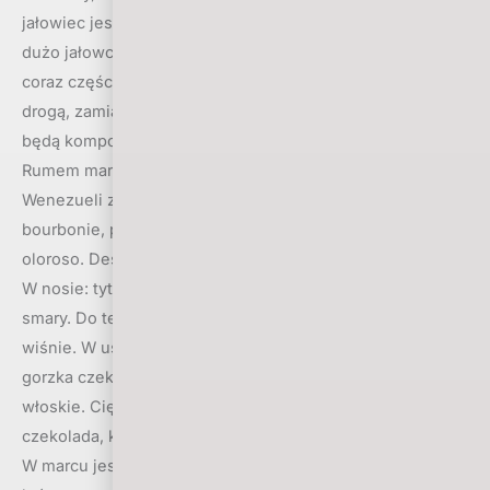
jałowiec jest wyraźny. Zwłaszcza w pikantnym finiszu jest
dużo jałowca, pieprz, imbir, kardamon. Mam wrażenie, że
coraz częściej producenci ginów będą szli podobną
drogą, zamiast destylować wszystkie botaniki razem,
będą komponowali trunek z wielu osobnych maceratów.
Rumem marca jest Botucal Single Vintage 2002 (43%) z
Wenezueli z notą 96. Dwanaście lat w beczkach po
bourbonie, potem rok w beczkach 1st fill po sherry
oloroso. Destylowany w alembiku z syropu trzcinowego.
W nosie: tytoń, herbata, delikatne nuty industrialne, jakieś
smary. Do tego egzotyczne drewno, wędzone śliwki,
wiśnie. W ustach bardzo dużo wędzonych śliwek i wiśni,
gorzka czekolada, dużo tytoniu, zielona herbata, orzechy
włoskie. Ciężki i bardzo kompleksowy. Finisz to: wanilia,
czekolada, kakao, sama słodycz.
W marcu jest też cachaça miesiąca – Passarinho (39%),