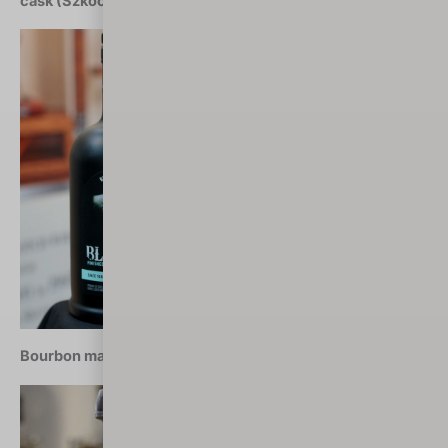
cask (Szkocja)
Bourbon marca 2018: Elijah Craig Small Batch (USA)