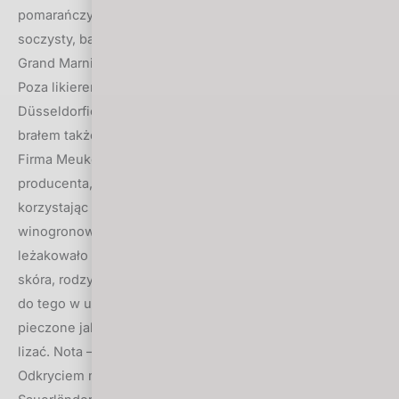
pomarańczy, mandarynek, curaçao. W ustach i finiszu
soczysty, bardzo pomarańczowy, szlachetny likier, jak
Grand Marnier. Dostał ocenę 94.
Poza likierem wybrałem w marcu mistelę. Odwiedzając w
Düsseldorfie stoiska producentów koniaków zwykle
brałem także pineau des Charentes, które bardzo lubię.
Firma Meukow zaoferowała pineau wybitne, od małego
producenta, który specjalizuje się w tej misteli,
korzystając z koniaków Meukowa i własnych soków
winogronowych. Guerin Pineau des Charentes 2011 (17%)
leżakowało w bardzo starych beczkach. W aromacie –
skóra, rodzynki, suszone daktyle, suszone brzoskwinie,
do tego w ustach suszone morele, figi, rodzynki,
pieczone jabłka. A finisz to brzoskwinie w syropie. Palce
lizać. Nota – 96,5.
Odkryciem miesiąca jest oferta małej destylarni