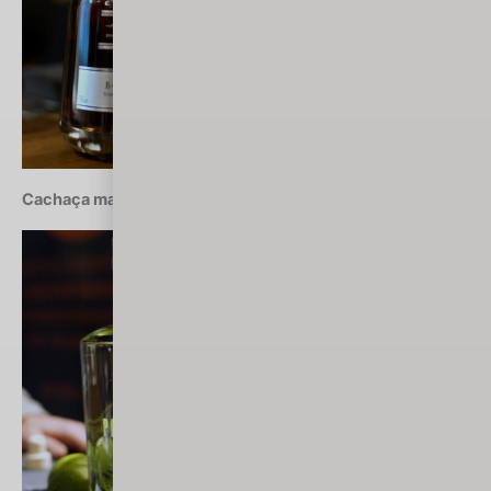
Cachaça marca 2018: Passarinho (Brazylia)