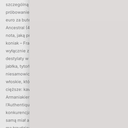
szczególną uwagę, gdyż nie byłoby mnie stać na
próbowanie trunków, których ceny przekraczają tysiąc
euro za butelkę. Koniakiem marca został Maxime Trijol
Ancestral (40%) z notą 98,5 i to jest druga najwyższa
nota, jaką przyznałem na ProWein (a trzecią także dostał
koniak – François Voyer Hors d’Age). Mamy tu winogrona
wyłącznie z regionu Grande Champagne, zestawiono
destylaty w wieku 70-80 lat. W aromacie: brzoskwinie,
jabłka, tytoń, skóra, niewietrzony księgozbiór. W ustach
niesamowicie delikatny, mamy tu rodzynki i orzechy
włoskie, które w finiszu przechodzą w tony zdecydowanie
cięższe: kawa i herbata, skóra i tytoń.
Armaniakiem marca został Delord Bas Armagnac
l’Authentique (45,9%). W tej kategorii także była silna
konkurencja, wyróżniony trunek otrzymał notę 95,5 i taką
samą miał armaniak Castarède 1963. Delord l’Authentique
ma trzydzieści lat, został zabutelkowany z mocą beczki,