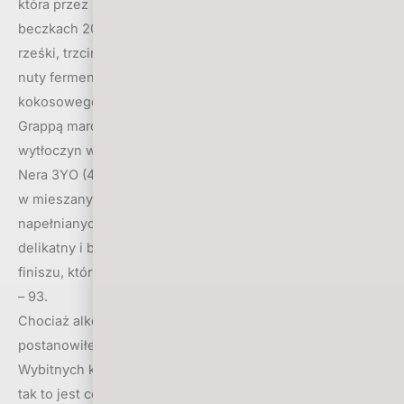
która przez pół roku była finiszowana w Austrii, w
beczkach 200 litrowych z dziewiczego dębu. Aromat
rześki, trzcinowy, z nutą lakieru. W ustach kokos i banany,
nuty fermentacji. Im bliżej finiszu, tym więcej mleczka
kokosowego i przyjemna rześkość limonki. Ocena – 88.
Grappą marca jest trunek zrobiony z wędzonych
wytłoczyn winogron merlot, cabernet i pinot noir – Torba
Nera 3YO (40%) z destylarni Castagner. Trzy lata spędziła
w mieszanych beczkach – nowych i już wcześniej
napełnianych. Aromat wyrazisty, czuć wędzenie. Smak
delikatny i bardzo słodki, wciąż czuć wędzenie, także w
finiszu, który dopełnia posmak ziaren słonecznika. Ocena
– 93.
Chociaż alkoholem miesiąca został koniak, to
postanowiłem osobno wyróżnić także innego producenta.
Wybitnych koniaków w marcu w ogóle próbowałem dużo,
tak to jest co roku na ProWein, koniakom poświęcam