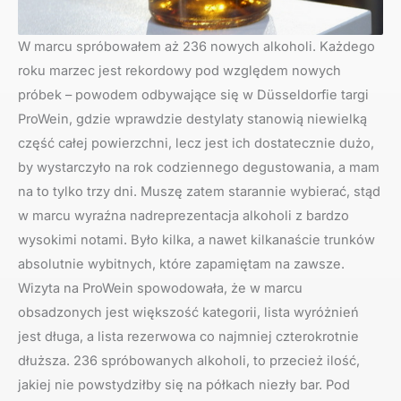
W marcu spróbowałem aż 236 nowych alkoholi. Każdego
roku marzec jest rekordowy pod względem nowych
próbek – powodem odbywające się w Düsseldorfie targi
ProWein, gdzie wprawdzie destylaty stanowią niewielką
część całej powierzchni, lecz jest ich dostatecznie dużo,
by wystarczyło na rok codziennego degustowania, a mam
na to tylko trzy dni. Muszę zatem starannie wybierać, stąd
w marcu wyraźna nadreprezentacja alkoholi z bardzo
wysokimi notami. Było kilka, a nawet kilkanaście trunków
absolutnie wybitnych, które zapamiętam na zawsze.
Wizyta na ProWein spowodowała, że w marcu
obsadzonych jest większość kategorii, lista wyróżnień
jest długa, a lista rezerwowa co najmniej czterokrotnie
dłuższa. 236 spróbowanych alkoholi, to przecież ilość,
jakiej nie powstydziłby się na półkach niezły bar. Pod