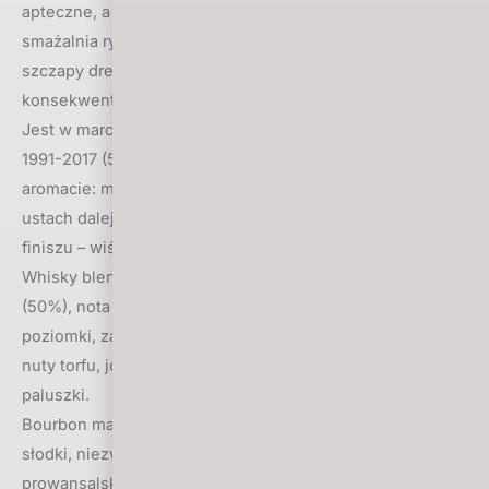
apteczne, a i wędzona ryba. Smak wspaniały: morze,
smażalnia ryb – nie tylko ryby, ale też dym, płonące
szczapy drewna, węgiel. I wędzone śliwki. Finisz
konsekwentny, z nutami miodu.
Jest w marcu także whisky single grain, to Cambus 25YO
1991-2017 (55,1%) z kolekcji Duncan Taylor, nota – 91,5. W
aromacie: mocca, ciasto drożdżowe, czekolada, toffi. W
ustach dalej czekoladowa słodycz, do tego skóra. A w
finiszu – wiśnie, cynamon i imbir.
Whisky blendowana marca to Blackbull 10YO ex rum cask
(50%), nota 87. W aromacie czerwone owoce – truskawki i
poziomki, za to w ustach tytoń i wanilia. Ciężka whisky,
nuty torfu, jodyny, w finiszu sporo wanilii i sól – słone
paluszki.
Bourbon marca to Elijah Craig Small Batch (47%). Aromat
słodki, niezwykle przyjemny – wanilia, mieszanka ziół
prowansalskich, kukurydza. Smak gorzki, bardzo ziołowy.