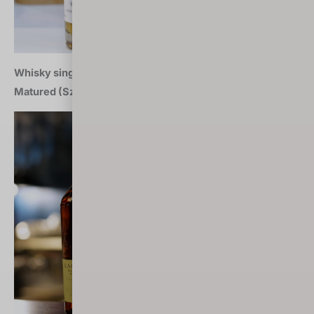
Whisky single malt marca 2018: Lagavulin Double
Matured (Szkocja)