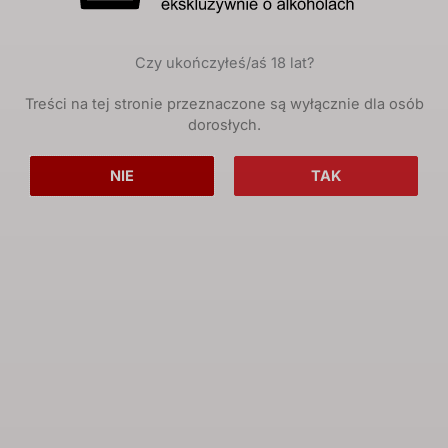
Czy ukończyłeś/aś 18 lat?
Treści na tej stronie przeznaczone są wyłącznie dla osób
dorosłych.
NIE
TAK
20 lipca, 2026
Spirits TV: Żubrówka Cosmo Iconic