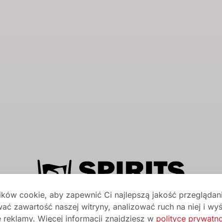
ków cookie, aby zapewnić Ci najlepszą jakość przeglądani
ać zawartość naszej witryny, analizować ruch na niej i wyś
Klaudiusz Szurgot
Czy ukończyłeś/aś 18 lat?
 reklamy. Więcej informacji znajdziesz w
polityce prywatn